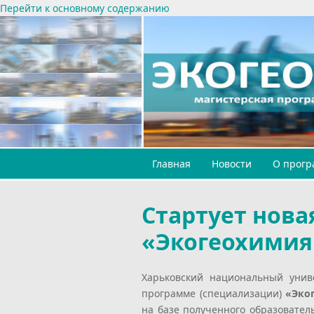
Перейти к основному содержанию
Главная
Новости
О прогр
Стартует нова
«Экогеохимия 
Харьковский национальный унив
программе (специализации)
«Эко
на базе полученного образователь