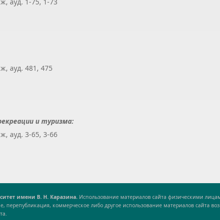
, ауд. 1-75, 1-73
ж, ауд. 481, 475
рекреации и туризма:
, ауд. 3-65, 3-66
итет имени В. Н. Каразина.
Использование материалов сайта физическими лицам
е, перепубликация, коммерческое либо другое использование материалов сайта в
та.