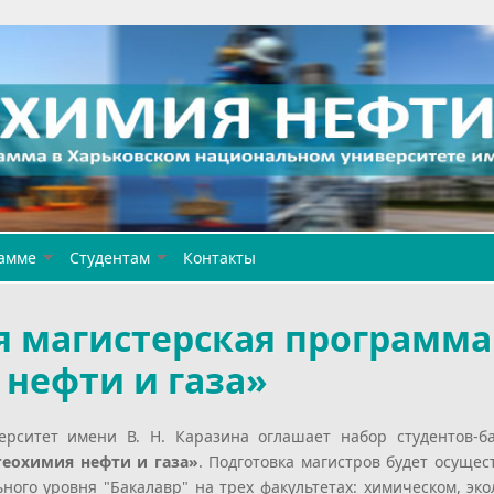
амме
Студентам
Контакты
я магистерская программа
нефти и газа»
ерситет имени В. Н. Каразина оглашает набор
студентов-б
геохимия нефти и газа»
.
Подготовка магистров будет осущес
ного уровня "Бакалавр" на трех факультетах: химическом, эко